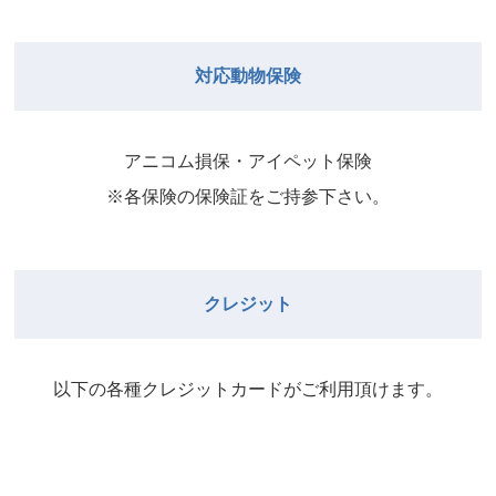
院長
2026年8月31日
武井
院長
Close
Close
対応動物保険
2026年8月29日
Close
Close
武井
院長
院長
アニコム損保・アイペット保険
2026年9月1日
2026年8月30日
※各保険の保険証をご持参下さい。
Close
Close
院長
2026年8月31日
院長
クレジット
Close
Close
院長
以下の各種クレジットカードがご利⽤頂けます。
2026年9月1日