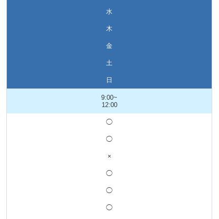
水
木
金
土
日
9:00~
12:00
◯
◯
×
◯
◯
◯