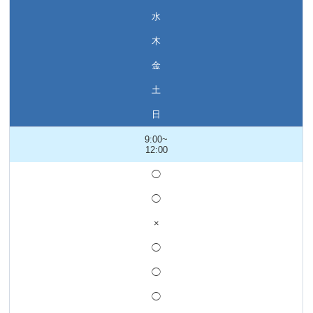
水
木
金
土
日
9:00~
12:00
◯
◯
×
◯
◯
◯