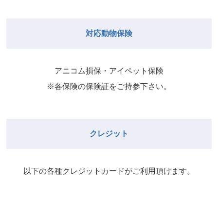
院長
2026年8月31日
武井
院長
Close
Close
対応動物保険
2026年8月29日
Close
Close
武井
院長
院長
アニコム損保・アイペット保険
2026年9月1日
2026年8月30日
※各保険の保険証をご持参下さい。
Close
Close
院長
2026年8月31日
院長
クレジット
Close
Close
院長
以下の各種クレジットカードがご利⽤頂けます。
2026年9月1日