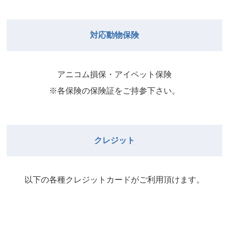
院長
2026年8月31日
武井
院長
Close
Close
対応動物保険
2026年8月29日
Close
Close
武井
院長
院長
アニコム損保・アイペット保険
2026年9月1日
2026年8月30日
※各保険の保険証をご持参下さい。
Close
Close
院長
2026年8月31日
院長
クレジット
Close
Close
院長
以下の各種クレジットカードがご利⽤頂けます。
2026年9月1日