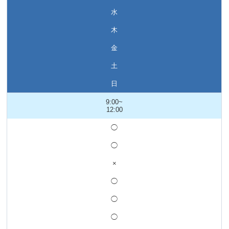
水
木
金
土
日
9:00~
12:00
◯
◯
×
◯
◯
◯