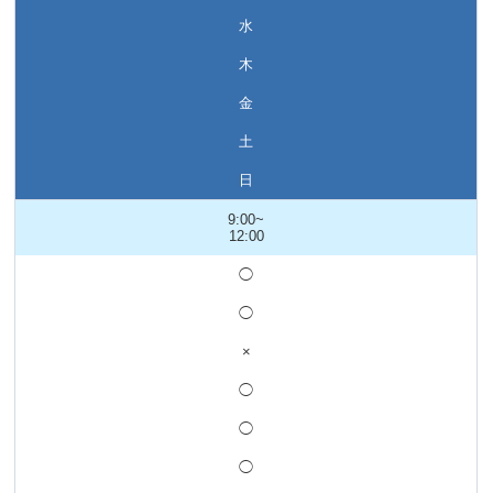
水
木
金
土
日
9:00~
12:00
◯
◯
×
◯
◯
◯