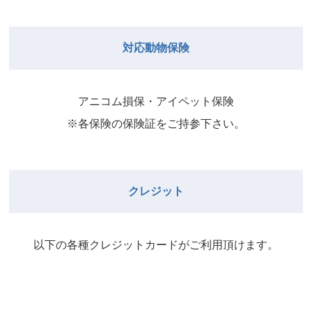
院長
2026年8月31日
武井
院長
Close
Close
対応動物保険
2026年8月29日
Close
Close
武井
院長
院長
アニコム損保・アイペット保険
2026年9月1日
2026年8月30日
※各保険の保険証をご持参下さい。
Close
Close
院長
2026年8月31日
院長
クレジット
Close
Close
院長
以下の各種クレジットカードがご利⽤頂けます。
2026年9月1日