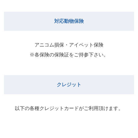
院長
2026年8月31日
武井
院長
Close
Close
対応動物保険
2026年8月29日
Close
Close
武井
院長
院長
アニコム損保・アイペット保険
2026年9月1日
2026年8月30日
※各保険の保険証をご持参下さい。
Close
Close
院長
2026年8月31日
院長
クレジット
Close
Close
院長
以下の各種クレジットカードがご利⽤頂けます。
2026年9月1日