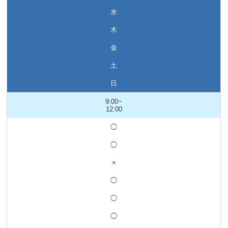
水
木
金
土
日
9:00~
12:00
◯
◯
×
◯
◯
◯