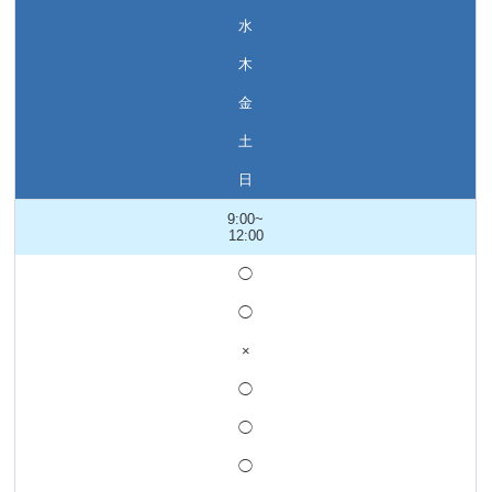
水
木
金
土
日
9:00~
12:00
◯
◯
×
◯
◯
◯