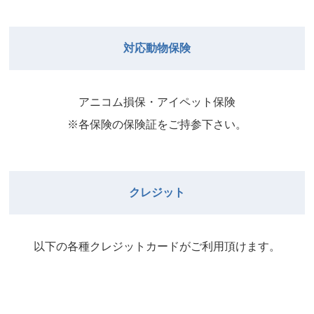
院長
2026年8月31日
武井
院長
Close
Close
対応動物保険
2026年8月29日
Close
Close
武井
院長
院長
アニコム損保・アイペット保険
2026年9月1日
2026年8月30日
※各保険の保険証をご持参下さい。
Close
Close
院長
2026年8月31日
院長
クレジット
Close
Close
院長
以下の各種クレジットカードがご利⽤頂けます。
2026年9月1日