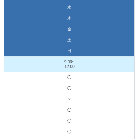
水
木
金
土
日
9:00~
12:00
◯
◯
×
◯
◯
◯