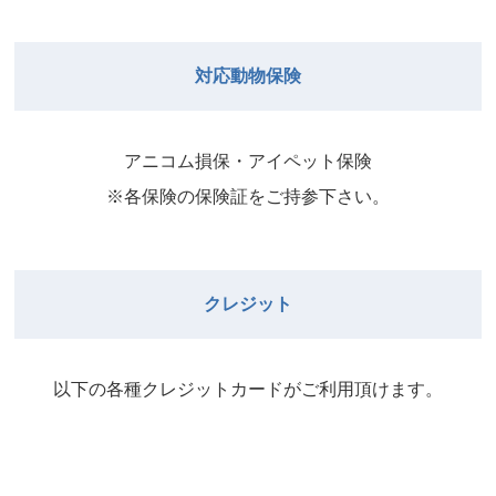
院長
2026年8月31日
武井
院長
Close
Close
対応動物保険
2026年8月29日
Close
Close
武井
院長
院長
アニコム損保・アイペット保険
2026年9月1日
2026年8月30日
※各保険の保険証をご持参下さい。
Close
Close
院長
2026年8月31日
院長
クレジット
Close
Close
院長
以下の各種クレジットカードがご利⽤頂けます。
2026年9月1日