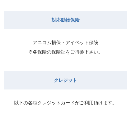
院長
2026年8月31日
武井
院長
Close
Close
対応動物保険
2026年8月29日
Close
Close
武井
院長
院長
アニコム損保・アイペット保険
2026年9月1日
2026年8月30日
※各保険の保険証をご持参下さい。
Close
Close
院長
2026年8月31日
院長
クレジット
Close
Close
院長
以下の各種クレジットカードがご利⽤頂けます。
2026年9月1日