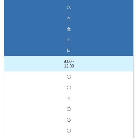
水
木
金
土
日
9:00~
12:00
◯
◯
×
◯
◯
◯