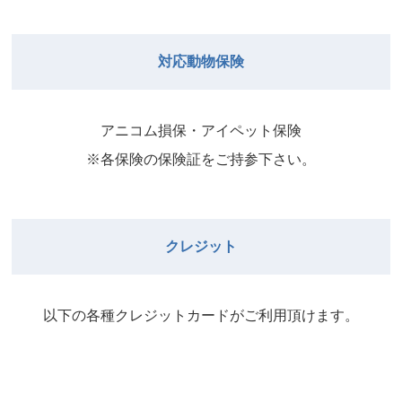
院長
2026年8月31日
武井
院長
Close
Close
対応動物保険
2026年8月29日
Close
Close
武井
院長
院長
アニコム損保・アイペット保険
2026年9月1日
2026年8月30日
※各保険の保険証をご持参下さい。
Close
Close
院長
2026年8月31日
院長
クレジット
Close
Close
院長
以下の各種クレジットカードがご利⽤頂けます。
2026年9月1日