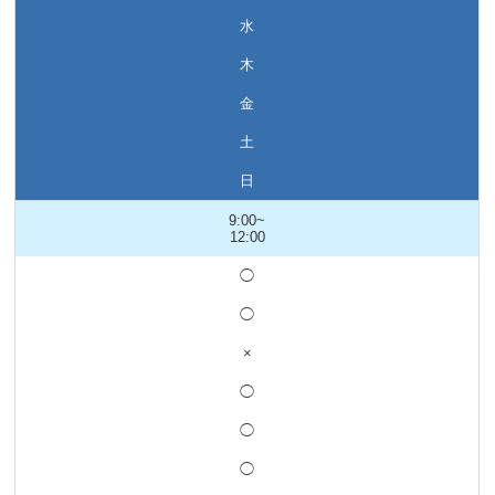
水
木
金
土
日
9:00~
12:00
◯
◯
×
◯
◯
◯