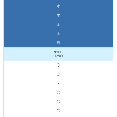
水
木
金
土
日
9:00~
12:00
◯
◯
×
◯
◯
◯