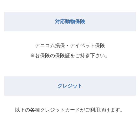
院長
2026年8月31日
武井
院長
Close
Close
対応動物保険
2026年8月29日
Close
Close
武井
院長
院長
アニコム損保・アイペット保険
2026年9月1日
2026年8月30日
※各保険の保険証をご持参下さい。
Close
Close
院長
2026年8月31日
院長
クレジット
Close
Close
院長
以下の各種クレジットカードがご利⽤頂けます。
2026年9月1日