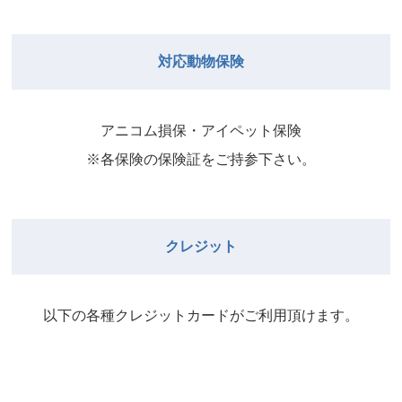
院長
2026年8月31日
武井
院長
Close
Close
対応動物保険
2026年8月29日
Close
Close
武井
院長
院長
アニコム損保・アイペット保険
2026年9月1日
2026年8月30日
※各保険の保険証をご持参下さい。
Close
Close
院長
2026年8月31日
院長
クレジット
Close
Close
院長
以下の各種クレジットカードがご利⽤頂けます。
2026年9月1日