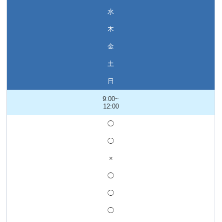
水
木
金
土
日
9:00~
12:00
◯
◯
×
◯
◯
◯