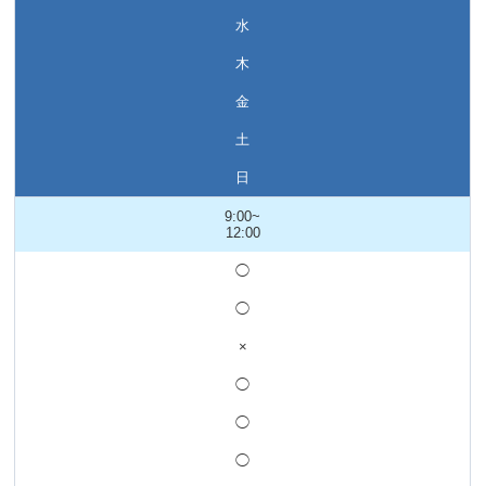
水
木
金
土
日
9:00~
12:00
◯
◯
×
◯
◯
◯