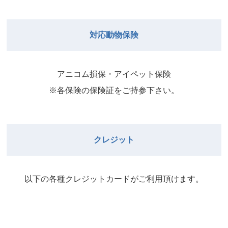
院長
2026年8月31日
武井
院長
Close
Close
対応動物保険
2026年8月29日
Close
Close
武井
院長
院長
アニコム損保・アイペット保険
2026年9月1日
2026年8月30日
※各保険の保険証をご持参下さい。
Close
Close
院長
2026年8月31日
院長
クレジット
Close
Close
院長
以下の各種クレジットカードがご利⽤頂けます。
2026年9月1日