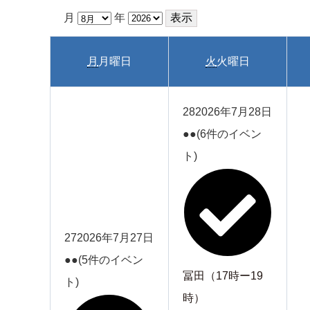
月
年
月
月曜日
火
火曜日
28
2026年7月28日
●●
(6件のイベン
ト)
27
2026年7月27日
●●
(5件のイベン
冨田（17時ー19
ト)
時）