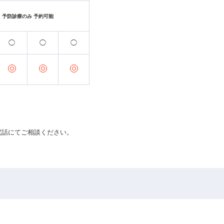
予防診療のみ
予約可能
◯
◯
◯
）
電話にてご相談ください。