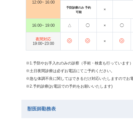
12:00~
16:00
予防診療のみ
予約
×
可能
16:00~
19:00
△
◯
×
◯
夜間対応
×
19:00~23:00
※1.予防やお手入れのみの診察（手術・検査も行っています
※土日夜間診療は必ずお電話にてご予約ください。
※急な体調不良に関してはできるだけ対応いたしますのでお
※2.予約診療(お電話での予約をお願いいたします)
獣医師勤務表