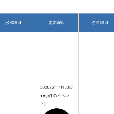
水
水曜日
木
木曜日
金
金曜日
30
2026年7月30日
●●
(5件のイベン
ト)