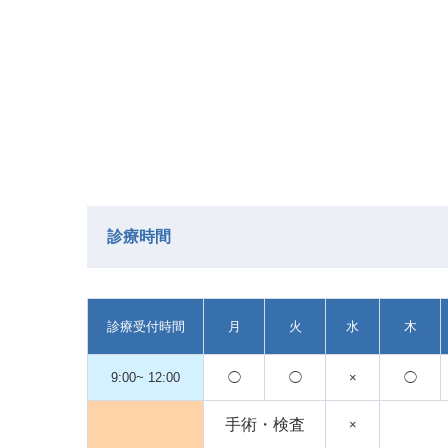
診療時間
診療受付時間
月
火
水
木
9:00~
12:00
◯
◯
×
◯
手術・検査
×