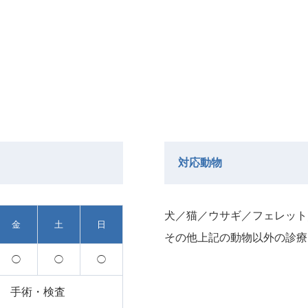
対応動物
⽝／猫／ウサギ／フェレット
金
土
日
その他上記の動物以外の診療
◯
◯
◯
手術・検査