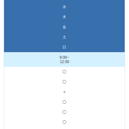
水
木
金
土
日
9:00~
12:00
◯
◯
×
◯
◯
◯