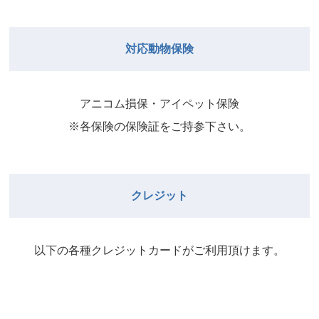
院長
2026年8月31日
武井
院長
Close
Close
対応動物保険
2026年8月29日
Close
Close
武井
院長
院長
アニコム損保・アイペット保険
2026年9月1日
2026年8月30日
※各保険の保険証をご持参下さい。
Close
Close
院長
2026年8月31日
院長
クレジット
Close
Close
院長
以下の各種クレジットカードがご利⽤頂けます。
2026年9月1日