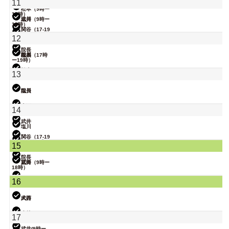
11
18時）
松本（9時ー
18時）
武井
塩川（9時ー
18時）
関谷（17-19
時）
関谷（17-19
12
時）
小林
院長
院長
松本（17時
塩川
ー19時）
松本
13
武井
院長
塩川
大西
14
武井
塩川
関谷（17-19
時）
松本（9時ー
15
18時）
院長
武井
冨田（9時ー
18時）
関谷（17-19
16
時）
小林
武井
大西
関谷（17-19
小林
17
時）
武井(9時ー