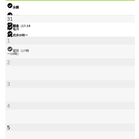
小林
大西
武井
小林
31
関谷（17-19
松本
時）
塩川
武井(9時ー
18時)
院長
大西
1
関谷（17-19
小林
時）
冨田（17時
ー19時）
松本（9時ー
18時）
院長
2
大西（9時ー
18時）
関谷（17-19
時）
小林
院長
3
松本
武井
院長
4
5