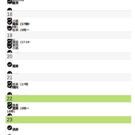
18時)
院長
塩川
無題のイベン
大西
18
ト
小林
関谷（17-19
冨田（17時
時）
ー19時）
松本（9時ー
18時）
19
院長
大西（9時ー
18時）
関谷（17-19
時）
冨田
小林
院長
塩川
20
松本
武井
冨田
院長
塩川
21
松本（17時
ー19時）
塩川
武井
松本（9時ー
22
18時）
院長
武井
冨田（9時ー
18時）
関谷（17-19
23
時）
小林
武井
小林