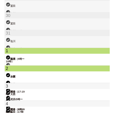
院長
大西（9時ー
冨田
18時）
塩川
30
小林
武井
冨田
関谷
塩川（9時ー
31
18時）
武井
塩川
関谷（17-19
松本（9時ー
1
時）
18時）
院長
武井
塩川（9時ー
18時）
関谷（17-19
2
時）
大西
小林
大西
武井
小林
3
関谷（17-19
松本
時）
大西
武井(9時ー
18時)
院長
小林
4
関谷（17-19
松本（9時ー
時）
18時）
冨田（17時