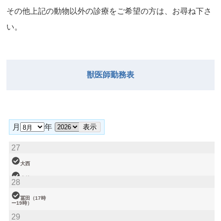
その他上記の動物以外の診療をご希望の⽅は、お尋ね下さ
い。
獣医師勤務表
月
年
27
大西
小林
28
松本（9時ー
18時）
冨田（17時
ー19時）
関谷（17-19
29
時）
塩川