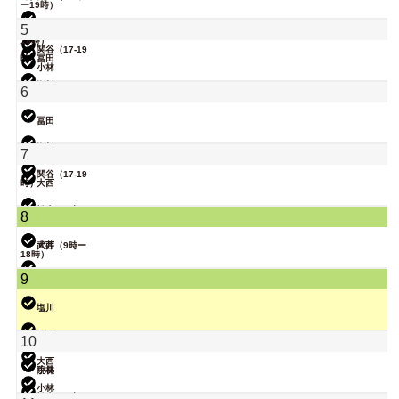
ー19時）
院長
武井
5
大西（9時ー
18時）
関谷（17-19
時）
冨田
小林
院長
塩川
6
松本
冨田
塩川
7
関谷（17-19
時）
大西
院長
松本（9時ー
8
18時）
武井
大西（9時ー
18時）
関谷（17-19
9
時）
小林
武井
塩川
関谷（17-19
塩川
10
時）
大西
院長
小林
小林
松本（9時ー