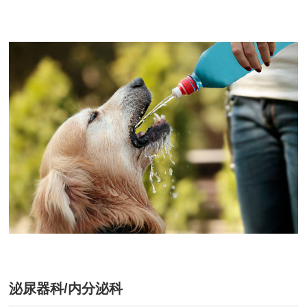
泌尿器科/内分泌科