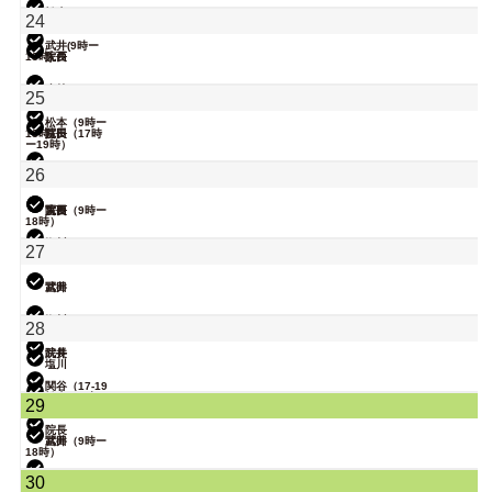
関谷（17-19
松本
24
時）
武井(9時ー
18時)
院長
大西
関谷（17-19
小林
25
時）
松本（9時ー
18時）
院長
冨田（17時
ー19時）
関谷（17-19
26
時）
塩川
院長
大西（9時ー
冨田
18時）
塩川
27
小林
武井
冨田
関谷
塩川
28
院長
武井
塩川
関谷（17-19
時）
松本（9時ー
29
18時）
院長
武井
冨田（9時ー
18時）
関谷（17-19
30
時）
大西