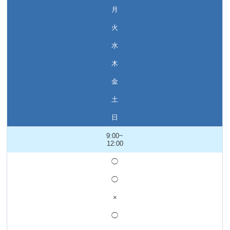
月
火
水
木
金
土
日
9:00~
12:00
◯
◯
×
◯