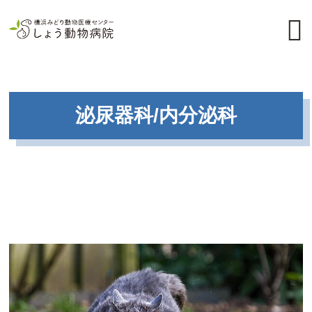
泌尿器科/内分泌科