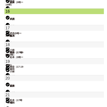
武井
冨田（9時ー
18時）
関谷（17-19
16
時）
小林
武井
大西
関谷（17-19
小林
17
時）
武井(9時ー
18時)
院長
塩川
無題のイベン
大西
18
ト
小林
関谷（17-19
冨田（17時
時）
ー19時）
松本（9時ー
18時）
19
院長
大西（9時ー
18時）
関谷（17-19
時）
冨田
小林
院長
塩川
20
松本
武井
冨田
院長
塩川
21
松本（17時
ー19時）
塩川