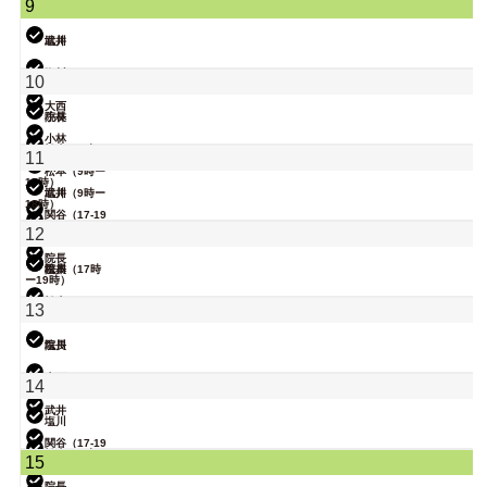
9
時）
小林
武井
塩川
関谷（17-19
塩川
10
時）
大西
院長
小林
小林
松本（9時ー
11
18時）
松本（9時ー
18時）
武井
塩川（9時ー
18時）
関谷（17-19
時）
関谷（17-19
12
時）
小林
院長
院長
松本（17時
塩川
ー19時）
松本
13
武井
院長
塩川
大西
14
武井
塩川
関谷（17-19
時）
松本（9時ー
15
18時）
院長