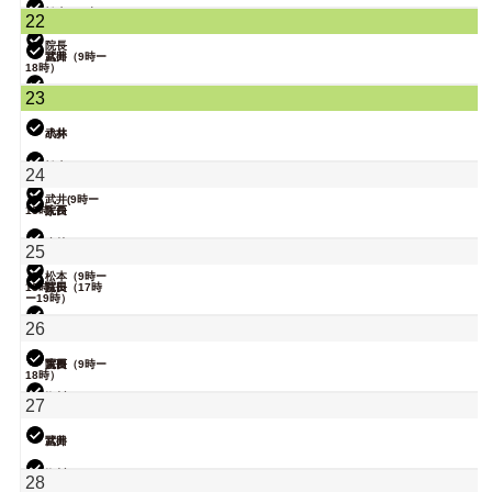
武井
松本（9時ー
22
18時）
院長
武井
冨田（9時ー
18時）
関谷（17-19
23
時）
小林
武井
小林
関谷（17-19
松本
24
時）
武井(9時ー
18時)
院長
大西
関谷（17-19
小林
25
時）
松本（9時ー
18時）
院長
冨田（17時
ー19時）
関谷（17-19
26
時）
塩川
院長
大西（9時ー
冨田
18時）
塩川
27
小林
武井
冨田
関谷
塩川
28