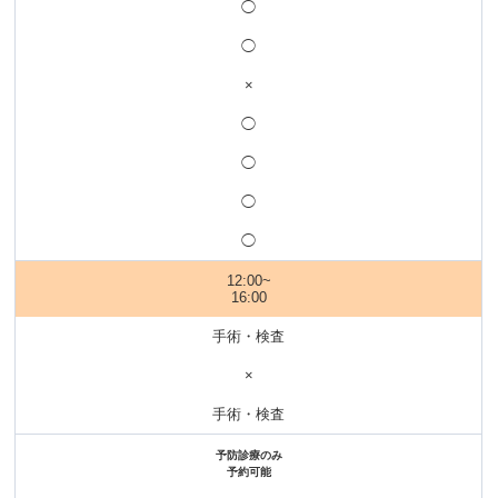
◯
◯
×
◯
◯
◯
◯
12:00~
16:00
手術・検査
×
手術・検査
予防診療のみ
予約可能