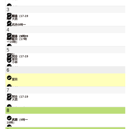
武井
小林
3
関谷（17-19
松本
時）
大西
武井(9時ー
18時)
院長
小林
4
関谷（17-19
松本（9時ー
時）
18時）
冨田（17時
ー19時）
院長
武井
5
大西（9時ー
18時）
関谷（17-19
時）
冨田
小林
院長
塩川
6
松本
冨田
塩川
7
関谷（17-19
時）
大西
院長
松本（9時ー
8
18時）
武井
大西（9時ー
18時）
関谷（17-19