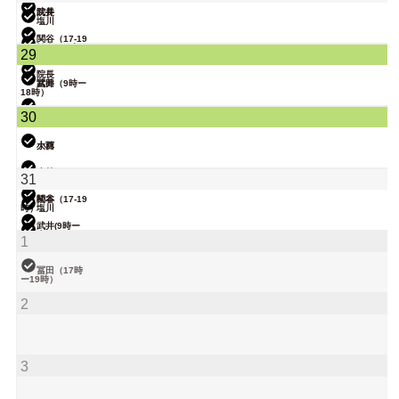
院長
武井
塩川
関谷（17-19
時）
松本（9時ー
29
18時）
院長
武井
冨田（9時ー
18時）
関谷（17-19
30
時）
大西
小林
大西
武井
小林
31
関谷（17-19
松本
時）
塩川
武井(9時ー
18時)
院長
大西
1
関谷（17-19
小林
時）
冨田（17時
ー19時）
松本（9時ー
18時）
院長
2
大西（9時ー
18時）
関谷（17-19
時）
小林
院長
3
松本
武井