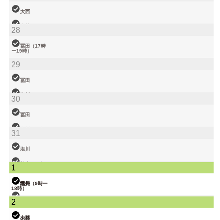
大西
小林
28
松本（9時ー
18時）
冨田（17時
ー19時）
関谷（17-19
29
時）
塩川
院長
大西（9時ー
冨田
18時）
塩川
30
小林
武井
冨田
関谷
塩川（9時ー
31
18時）
武井
塩川
関谷（17-19
松本（9時ー
1
時）
18時）
院長
武井
塩川（9時ー
18時）
関谷（17-19
2
時）
大西
小林
大西