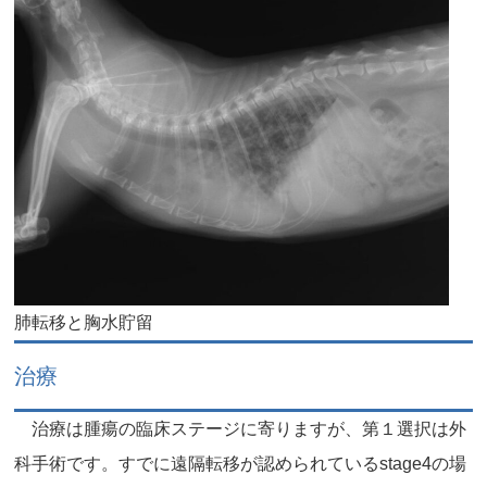
肺転移と胸水貯留
治療
治療は腫瘍の臨床ステージに寄りますが、第１選択は外
科手術です。すでに遠隔転移が認められているstage4の場