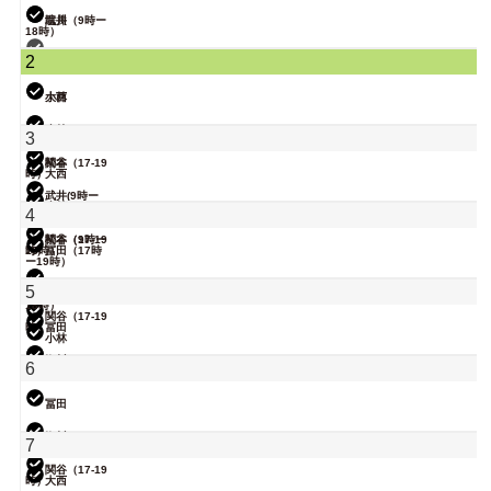
院長
武井
塩川（9時ー
18時）
関谷（17-19
2
時）
大西
小林
大西
武井
小林
3
関谷（17-19
松本
時）
大西
武井(9時ー
18時)
院長
小林
4
関谷（17-19
松本（9時ー
時）
18時）
冨田（17時
ー19時）
院長
武井
5
大西（9時ー
18時）
関谷（17-19
時）
冨田
小林
院長
塩川
6
松本
冨田
塩川
7
関谷（17-19
時）
大西