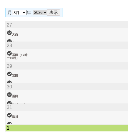
月
年
27
大西
小林
28
松本（9時ー
18時）
冨田（17時
ー19時）
関谷（17-19
29
時）
塩川
院長
大西（9時ー
冨田
18時）
塩川
30
小林
武井
冨田
関谷
塩川（9時ー
31
18時）
武井
塩川
関谷（17-19
松本（9時ー
1
時）
18時）