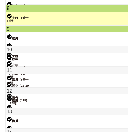
院長
松本（9時ー
8
18時）
武井
大西（9時ー
18時）
関谷（17-19
9
時）
小林
武井
塩川
関谷（17-19
塩川
10
時）
大西
院長
小林
小林
松本（9時ー
11
18時）
松本（9時ー
18時）
武井
塩川（9時ー
18時）
関谷（17-19
時）
関谷（17-19
12
時）
小林
院長
院長
松本（17時
塩川
ー19時）
松本
13
武井
院長
塩川
大西