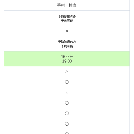
手術・検査
予防診療のみ
予約可能
×
予防診療のみ
予約可能
16:00~
19:00
△
◯
×
◯
◯
◯