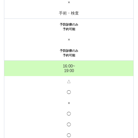
×
手術・検査
予防診療のみ
予約可能
×
予防診療のみ
予約可能
16:00~
19:00
△
◯
×
◯
◯
◯