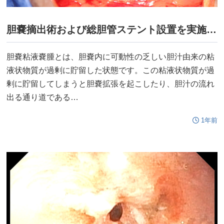
胆嚢摘出術および総胆管ステント設置を実施した犬の1例
胆嚢粘液嚢腫とは、胆嚢内に可動性の乏しい胆汁由来の粘
液状物質が過剰に貯留した状態です。この粘液状物質が過
剰に貯留してしまうと胆嚢拡張を起こしたり、胆汁の流れ
出る通り道である…
1年前