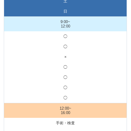
土
日
9:00~
12:00
◯
◯
×
◯
◯
◯
◯
12:00~
16:00
手術・検査