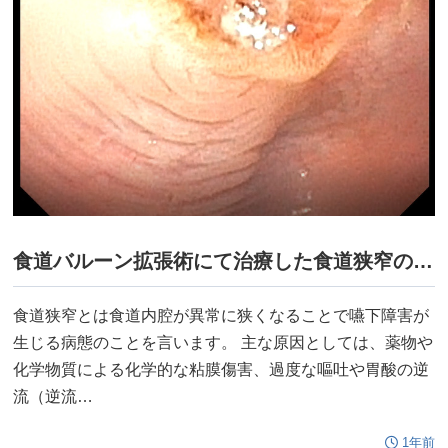
食道バルーン拡張術にて治療した食道狭窄の猫の1例
食道狭窄とは食道内腔が異常に狭くなることで嚥下障害が
生じる病態のことを言います。 主な原因としては、薬物や
化学物質による化学的な粘膜傷害、過度な嘔吐や胃酸の逆
流（逆流…
1年前