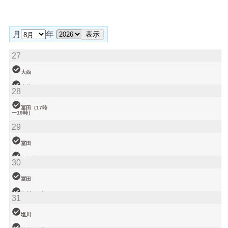
月
年
27
大西
小林
28
松本（9時ー
18時）
冨田（17時
ー19時）
関谷（17-19
29
時）
塩川
院長
大西（9時ー
冨田
18時）
塩川
30
小林
武井
冨田
関谷
塩川（9時ー
31
18時）
武井
塩川