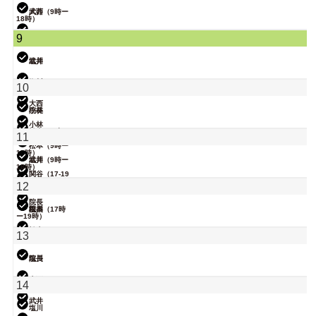
武井
大西（9時ー
18時）
関谷（17-19
9
時）
小林
武井
塩川
関谷（17-19
塩川
10
時）
大西
院長
小林
小林
松本（9時ー
11
18時）
松本（9時ー
18時）
武井
塩川（9時ー
18時）
関谷（17-19
時）
関谷（17-19
12
時）
小林
院長
院長
松本（17時
塩川
ー19時）
松本
13
武井
院長
塩川
大西
14
武井
塩川