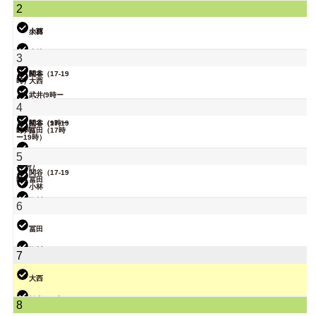
関谷（17-19
2
時）
大西
小林
大西
武井
小林
3
関谷（17-19
松本
時）
大西
武井(9時ー
18時)
院長
小林
4
関谷（17-19
松本（9時ー
時）
18時）
冨田（17時
ー19時）
院長
武井
5
大西（9時ー
18時）
関谷（17-19
時）
冨田
小林
院長
塩川
6
松本
冨田
塩川
7
関谷（17-19
時）
大西
院長
松本（9時ー
8
18時）