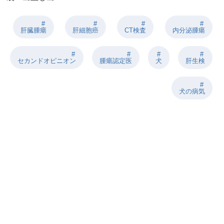
肝臓腫瘍
肝細胞癌
CT検査
内分泌腫瘍
セカンドオピニオン
腫瘍認定医
犬
肝生検
⽝の病気