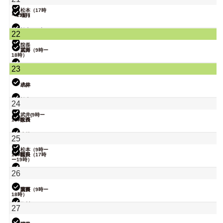
松本（17時
ー19時）
塩川
武井
松本（9時ー
22
18時）
院長
武井
冨田（9時ー
18時）
関谷（17-19
23
時）
小林
武井
小林
関谷（17-19
松本
24
時）
武井(9時ー
18時)
院長
大西
関谷（17-19
小林
25
時）
松本（9時ー
18時）
院長
冨田（17時
ー19時）
関谷（17-19
26
時）
塩川
院長
大西（9時ー
冨田
18時）
塩川
27
小林