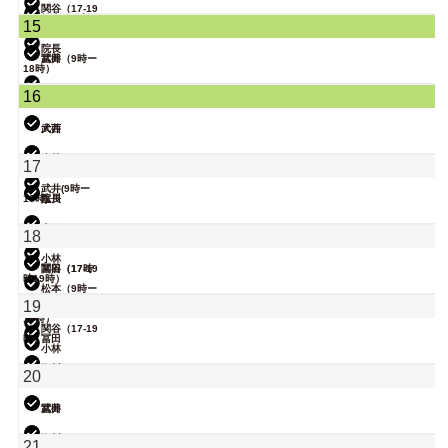
関谷（17-19
時）
松本（9時ー
15
18時）
院長
武井
冨田（9時ー
18時）
関谷（17-19
16
時）
小林
武井
大西
関谷（17-19
小林
17
時）
武井(9時ー
18時)
院長
塩川
無題のイベン
大西
18
ト
小林
関谷（17-19
冨田（17時
時）
ー19時）
松本（9時ー
18時）
19
院長
大西（9時ー
18時）
関谷（17-19
時）
冨田
小林
院長
塩川
20
松本
武井
冨田
院長
塩川
21