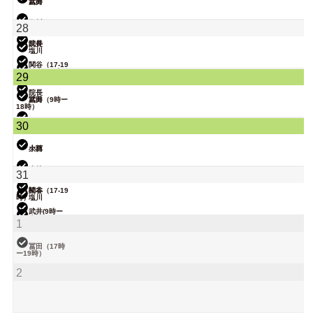
武井
冨田
関谷
塩川
28
院長
武井
塩川
関谷（17-19
時）
松本（9時ー
29
18時）
院長
武井
冨田（9時ー
18時）
関谷（17-19
30
時）
大西
小林
大西
武井
小林
31
関谷（17-19
松本
時）
塩川
武井(9時ー
18時)
院長
大西
1
関谷（17-19
小林
時）
冨田（17時
ー19時）
松本（9時ー
18時）
院長
2
大西（9時ー
18時）
関谷（17-19
時）
小林