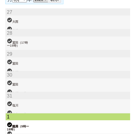
27
大西
小林
28
松本（9時ー
18時）
冨田（17時
ー19時）
関谷（17-19
29
時）
塩川
院長
大西（9時ー
冨田
18時）
塩川
30
小林
武井
冨田
関谷
塩川（9時ー
31
18時）
武井
塩川
関谷（17-19
松本（9時ー
1
時）
18時）
院長
武井
塩川（9時ー
18時）