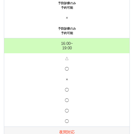
予防診療のみ
予約可能
×
予防診療のみ
予約可能
16:00~
19:00
△
◯
×
◯
◯
◯
◯
夜間対応