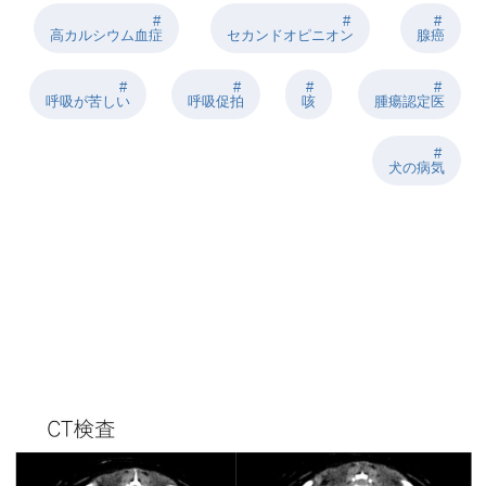
高カルシウム血症
セカンドオピニオン
腺癌
呼吸が苦しい
呼吸促拍
咳
腫瘍認定医
⽝の病気