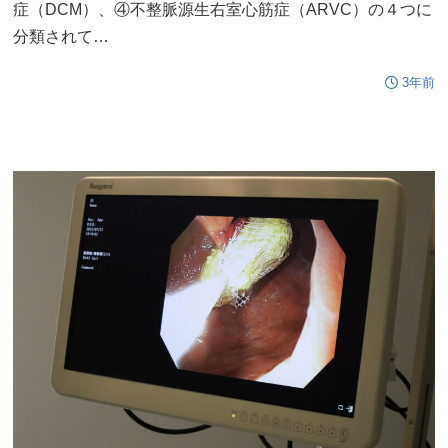
症（DCM）、④不整脈源生右室心筋症（ARVC）の４つに
分類されて…
3年前