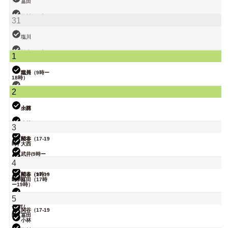
武井
冨田
関谷
塩川（9時ー
31
18時）
武井
塩川
関谷（17-19
松本（9時ー
1
時）
18時）
院長
武井
塩川（9時ー
18時）
関谷（17-19
2
時）
大西
小林
大西
武井
小林
3
関谷（17-19
松本
時）
大西
武井(9時ー
18時)
院長
小林
4
関谷（17-19
松本（9時ー
時）
18時）
冨田（17時
ー19時）
院長
武井
5
大西（9時ー
18時）
関谷（17-19
時）
冨田
小林