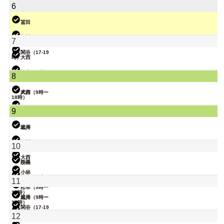
院長
塩川
6
松本
冨田
塩川
7
関谷（17-19
時）
大西
院長
松本（9時ー
8
18時）
武井
大西（9時ー
18時）
関谷（17-19
9
時）
小林
武井
塩川
関谷（17-19
塩川
10
時）
大西
院長
小林
小林
松本（9時ー
11
18時）
松本（9時ー
18時）
武井
塩川（9時ー
18時）
関谷（17-19
時）
関谷（17-19
12
時）
小林