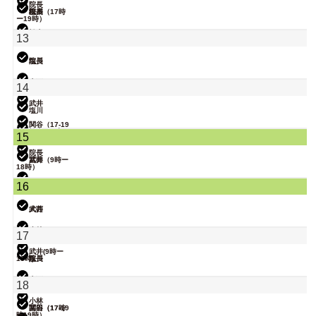
院長
院長
松本（17時
塩川
ー19時）
松本
13
武井
院長
塩川
大西
14
武井
塩川
関谷（17-19
時）
松本（9時ー
15
18時）
院長
武井
冨田（9時ー
18時）
関谷（17-19
16
時）
小林
武井
大西
関谷（17-19
小林
17
時）
武井(9時ー
18時)
院長
塩川
無題のイベン
大西
18
ト
小林
関谷（17-19
冨田（17時
時）
ー19時）