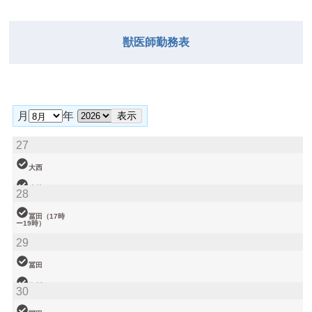
獣医師勤務表
月
年
27
大西
小林
28
松本（9時ー
18時）
冨田（17時
ー19時）
関谷（17-19
29
時）
塩川
院長
大西（9時ー
冨田
18時）
塩川
30
小林