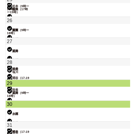
時）
松本（9時ー
18時）
院長
冨田（17時
ー19時）
関谷（17-19
26
時）
塩川
院長
大西（9時ー
冨田
18時）
塩川
27
小林
武井
冨田
関谷
塩川
28
院長
武井
塩川
関谷（17-19
時）
松本（9時ー
29
18時）
院長
武井
冨田（9時ー
18時）
関谷（17-19
30
時）
大西
小林
大西
武井
小林
31
関谷（17-19
松本