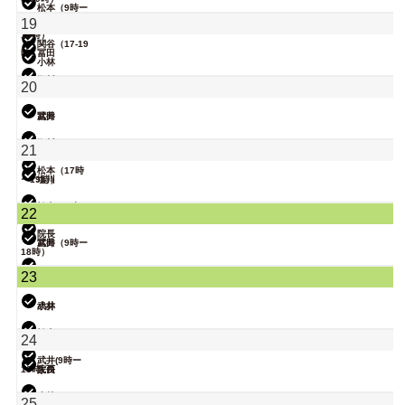
松本（9時ー
18時）
19
院長
大西（9時ー
18時）
関谷（17-19
時）
冨田
小林
院長
塩川
20
松本
武井
冨田
院長
塩川
21
松本（17時
ー19時）
塩川
武井
松本（9時ー
22
18時）
院長
武井
冨田（9時ー
18時）
関谷（17-19
23
時）
小林
武井
小林
関谷（17-19
松本
24
時）
武井(9時ー
18時)
院長
大西
関谷（17-19
小林
25