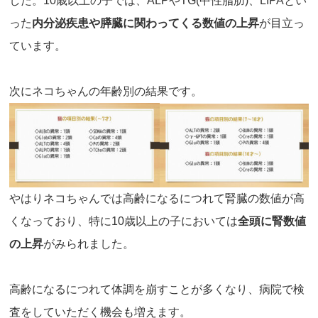
した。10歳以上の子では、ALPやTG(中性脂肪)、LIPAとい
った
内分泌疾患や膵臓に関わってくる数値の上昇
が目立っ
ています。
次にネコちゃんの年齢別の結果です。
やはりネコちゃんでは高齢になるにつれて腎臓の数値が高
くなっており、特に10歳以上の子においては
全頭に腎数値
の上昇
がみられました。
高齢になるにつれて体調を崩すことが多くなり、病院で検
査をしていただく機会も増えます。